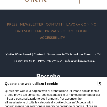
PRESS
NEWSLETTER
CONTATTI
LAVORA CON NOI
DATI SOCIETARI
PRIVACY POLICY
COOKIE
ACCESSIBILITY
Vinilia Wine Resort
| Contrada Scrasciosa 74024 Manduria Taranto - Tel.
+39 099 990 80 13 - P.IVA 02122290733 -
info@viniliaresort.com
X
Questo sito web utilizza i cookie
Questo sito web e la pagina web di prenotazione utilizzano cookie tecnici
e, solo previo tuo consenso, cookies analitici e di marketing per pubblicità
mirata e personalizzazione degli annunci. Per acconsentire
all’installazione di tutte le categorie di cookie clicca su “Accetta tutti i
cookie” mentre per selezionare specifiche categorie di cookie, clicca su