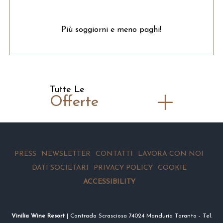
Più soggiorni e meno paghi!
Tutte Le
Offerte
PRESS
NEWSLETTER
CONTATTI
LAVORA CON NOI
DATI SOCIETARI
PRIVACY POLICY
COOKIE
ACCESSIBILITY
Vinilia Wine Resort
| Contrada Scrasciosa 74024 Manduria Taranto - Tel.