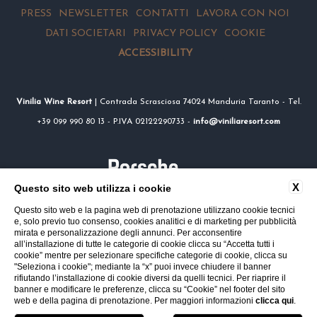
PRESS
NEWSLETTER
CONTATTI
LAVORA CON NOI
DATI SOCIETARI
PRIVACY POLICY
COOKIE
ACCESSIBILITY
Vinilia Wine Resort
| Contrada Scrasciosa 74024 Manduria Taranto - Tel.
+39 099 990 80 13 - P.IVA 02122290733 -
info@viniliaresort.com
X
Questo sito web utilizza i cookie
Questo sito web e la pagina web di prenotazione utilizzano cookie tecnici
e, solo previo tuo consenso, cookies analitici e di marketing per pubblicità
mirata e personalizzazione degli annunci. Per acconsentire
all’installazione di tutte le categorie di cookie clicca su “Accetta tutti i
cookie” mentre per selezionare specifiche categorie di cookie, clicca su
"Seleziona i cookie"; mediante la “x” puoi invece chiudere il banner
rifiutando l’installazione di cookie diversi da quelli tecnici. Per riaprire il
banner e modificare le preferenze, clicca su “Cookie” nel footer del sito
web e della pagina di prenotazione. Per maggiori informazioni
clicca qui
.