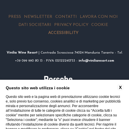
PRESS
NEWSLETTER
CONTATTI
LAVORA CON NOI
DATI SOCIETARI
PRIVACY POLICY
COOKIE
ACCESSIBILITY
Vinilia Wine Resort
| Contrada Scrasciosa 74024 Manduria Taranto - Tel.
+39 099 990 80 13 - P.IVA 02122290733 -
info@viniliaresort.com
X
Questo sito web utilizza i cookie
Questo sito web e la pagina web di prenotazione utilizzano cookie tecnici
e, solo previo tuo consenso, cookies analitici e di marketing per pubblicità
mirata e personalizzazione degli annunci. Per acconsentire
all’installazione di tutte le categorie di cookie clicca su “Accetta tutti i
cookie” mentre per selezionare specifiche categorie di cookie, clicca su
"Seleziona i cookie"; mediante la “x” puoi invece chiudere il banner
rifiutando l’installazione di cookie diversi da quelli tecnici. Per riaprire il