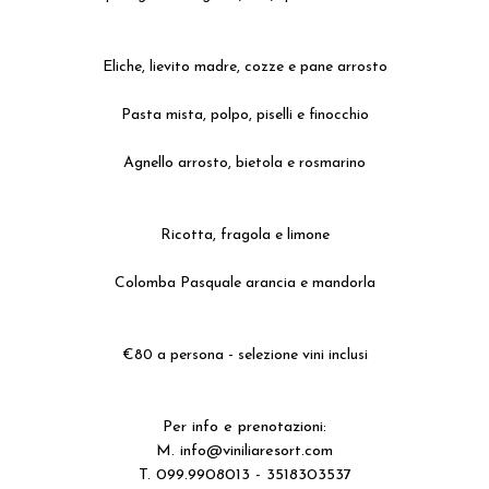
...
...
Eliche, lievito madre, cozze e pane arrosto
Pasta mista, polpo, piselli e finocchio
Agnello arrosto, bietola e rosmarino
...
Ricotta, fragola e limone
Colomba Pasquale arancia e mandorla
...
...
€80 a persona - selezione vini inclusi
..
---
Per info e prenotazioni:
M.
info@viniliaresort.com
T. 099.9908013 - 3518303537