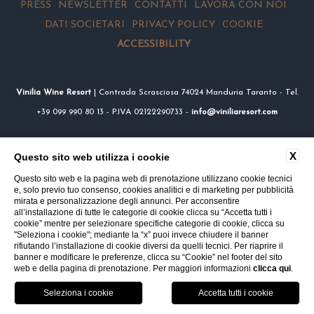
PRESS
NEWSLETTER
CONTATTI
LAVORA CON NOI
DATI SOCIETARI
PRIVACY POLICY
COOKIE
ACCESSIBILITY
Vinilia Wine Resort
| Contrada Scrasciosa 74024 Manduria Taranto - Tel.
+39 099 990 80 13 - P.IVA 02122290733 -
info@viniliaresort.com
X
Questo sito web utilizza i cookie
Questo sito web e la pagina web di prenotazione utilizzano cookie tecnici
e, solo previo tuo consenso, cookies analitici e di marketing per pubblicità
mirata e personalizzazione degli annunci. Per acconsentire
all’installazione di tutte le categorie di cookie clicca su “Accetta tutti i
cookie” mentre per selezionare specifiche categorie di cookie, clicca su
"Seleziona i cookie"; mediante la “x” puoi invece chiudere il banner
rifiutando l’installazione di cookie diversi da quelli tecnici. Per riaprire il
banner e modificare le preferenze, clicca su “Cookie” nel footer del sito
web e della pagina di prenotazione. Per maggiori informazioni
clicca qui
.
Dove siamo
Chiama
Prenota
VOUCHER
SERVIZI
RISTORANTE