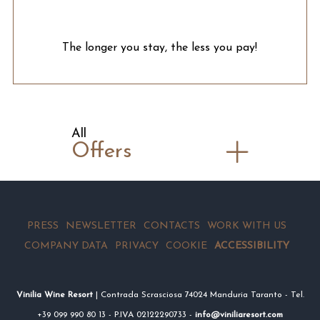
The longer you stay, the less you pay!
All
Offers
PRESS
NEWSLETTER
CONTACTS
WORK WITH US
COMPANY DATA
PRIVACY
COOKIE
ACCESSIBILITY
Vinilia Wine Resort
| Contrada Scrasciosa 74024 Manduria Taranto - Tel.
+39 099 990 80 13 - P.IVA 02122290733 -
info@viniliaresort.com