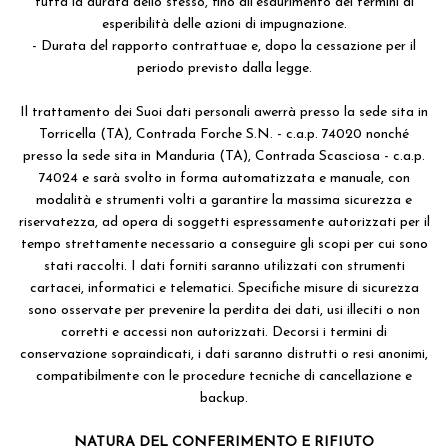
tutta la durata dello stesso, fino all'esaurimento dei termini di
esperibilità delle azioni di impugnazione.
- Durata del rapporto contrattuae e, dopo la cessazione per il
periodo previsto dalla legge.
Il trattamento dei Suoi dati personali awerrà presso la sede sita in
Torricella (TA), Contrada Forche S.N. - c.a.p. 74020 nonché
presso la sede sita in Manduria (TA), Contrada Scasciosa - c.a.p.
74024 e sarà svolto in forma automatizzata e manuale, con
modalità e strumenti volti a garantire la massima sicurezza e
riservatezza, ad opera di soggetti espressamente autorizzati per il
tempo strettamente necessario a conseguire gli scopi per cui sono
stati raccolti. I dati forniti saranno utilizzati con strumenti
cartacei, informatici e telematici. Specifiche misure di sicurezza
sono osservate per prevenire la perdita dei dati, usi illeciti o non
corretti e accessi non autorizzati. Decorsi i termini di
conservazione sopraindicati, i dati saranno distrutti o resi anonimi,
compatibilmente con le procedure tecniche di cancellazione e
backup.
NATURA DEL CONFERIMENTO E RIFIUTO