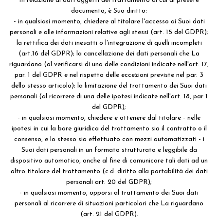
In relazione ai dati oggetti del trattamento di cui al presete
documento, è Suo diritto:
- in qualsiasi momento, chiedere al titolare l'accesso ai Suoi dati
personali e alle informazioni relative agli stessi (art. 15 del GDPR);
la rettifica dei dati inesatti o l'integrazione di quelli incompleti
(art.16 del GDPR); la cancellazione dei dati personali che La
riguardano (al verificarsi di una delle condizioni indicate nell'art. 17,
par. 1 del GDPR e nel rispetto delle eccezioni previste nel par. 3
dello stesso articolo); la limitazione del trattamento dei Suoi dati
personali (al ricorrere di una delle ipotesi indicate nell'art. 18, par 1
del GDPR);
- in qualsiasi momento, chiedere e ottenere dal titolare - nelle
ipotesi in cui la bare giuridica del trattamento sia il contratto o il
consenso, e lo stesso sia effettuato con mezzi automatizzati - i
Suoi dati personali in un formato strutturato e leggibile da
dispositivo automatico, anche al fine di comunicare tali dati ad un
altro titolare del trattamento (c.d. diritto alla portabilità dei dati
personali art. 20 del GDPR);
- in qualsiasi momento, opporsi al trattamento dei Suoi dati
personali al ricorrere di situazioni particolari che La riguardano
(art. 21 del GDPR).