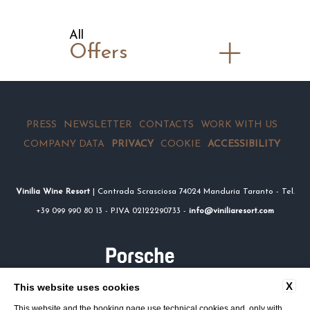
All
Offers
PRESS
NEWSLETTER
CONTACTS
WORK WITH US
COMPANY DATA
PRIVACY
COOKIE
ACCESSIBILITY
Vinilia Wine Resort
| Contrada Scrasciosa 74024 Manduria Taranto - Tel.
+39 099 990 80 13 - P.IVA 02122290733 -
info@viniliaresort.com
X
This website uses cookies
This website and the booking page use technical cookies and, only with